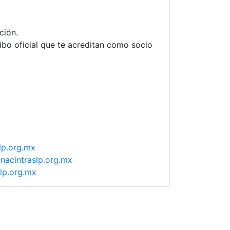
ción.
ibo oficial que te acreditan como socio
lp.org.mx
nacintraslp.org.mx
lp.org.mx