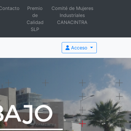
Contacto
Premio
Comité de Mujeres
de
Industriales
Calidad
CANACINTRA
SLP
Acceso