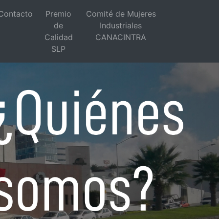
Contacto
Premio
Comité de Mujeres
de
Industriales
Calidad
CANACINTRA
SLP